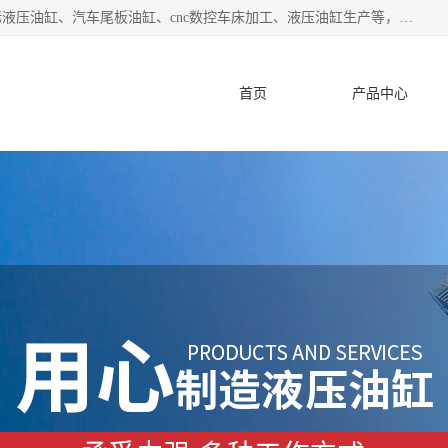
盐城哈特机械有限公司是一家非标油缸厂家，主营业务：非标液压油缸、汽车尾板油缸、cnc数控车床加工、液压油缸生产等，公司已通过了 ISO9000 质、量管理体系认证和 ISO14001、环境管理体系认证,力求成为一家以技术实力著称的多元化机械制造企业。
首页
产品中心