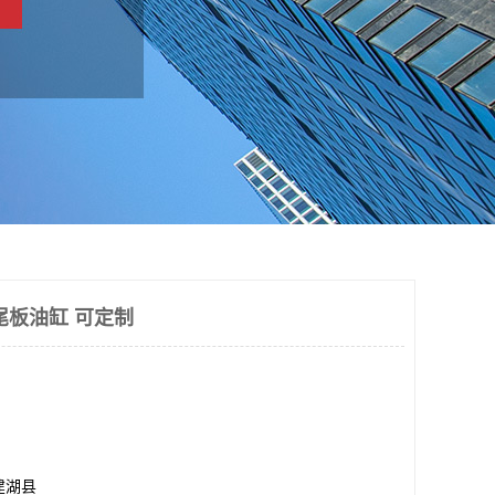
尾板油缸 可定制
建湖县