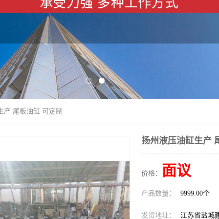
生产 尾板油缸 可定制
扬州液压油缸生产 
面议
价格：
产品数量：
9999.00个
发货地址：
江苏省盐城