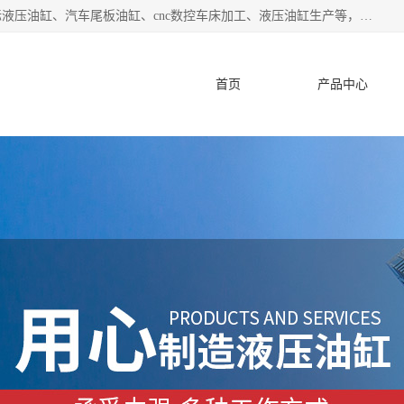
盐城哈特机械有限公司是一家非标油缸厂家，主营业务：非标液压油缸、汽车尾板油缸、cnc数控车床加工、液压油缸生产等，公司已通过了 ISO9000 质、量管理体系认证和 ISO14001、环境管理体系认证,力求成为一家以技术实力著称的多元化机械制造企业。
首页
产品中心