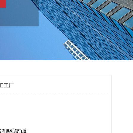
工工厂
建湖县近湖街道