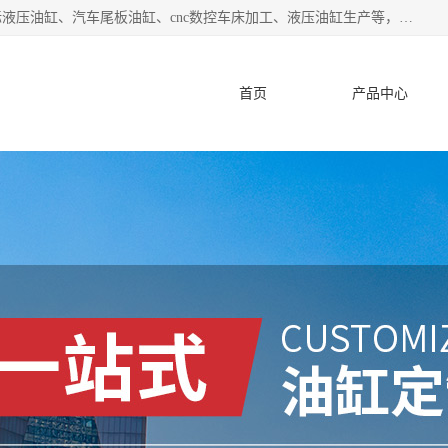
盐城哈特机械有限公司是一家非标油缸厂家，主营业务：非标液压油缸、汽车尾板油缸、cnc数控车床加工、液压油缸生产等，公司已通过了 ISO9000 质、量管理体系认证和 ISO14001、环境管理体系认证,力求成为一家以技术实力著称的多元化机械制造企业。
首页
产品中心