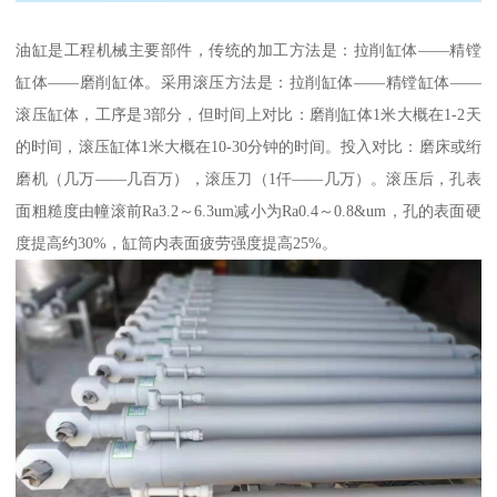
油缸是工程机械主要部件，传统的加工方法是：拉削缸体——精镗
缸体——磨削缸体。采用滚压方法是：拉削缸体——精镗缸体——
滚压缸体，工序是3部分，但时间上对比：磨削缸体1米大概在1-2天
的时间，滚压缸体1米大概在10-30分钟的时间。投入对比：磨床或绗
磨机（几万——几百万），滚压刀（1仟——几万）。滚压后，孔表
面粗糙度由幢滚前Ra3.2～6.3um减小为Ra0.4～0.8&um，孔的表面硬
度提高约30%，缸筒内表面疲劳强度提高25%。