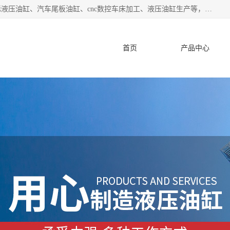
盐城哈特机械有限公司是一家非标油缸厂家，主营业务：非标液压油缸、汽车尾板油缸、cnc数控车床加工、液压油缸生产等，公司已通过了 ISO9000 质、量管理体系认证和 ISO14001、环境管理体系认证,力求成为一家以技术实力著称的多元化机械制造企业。
首页
产品中心