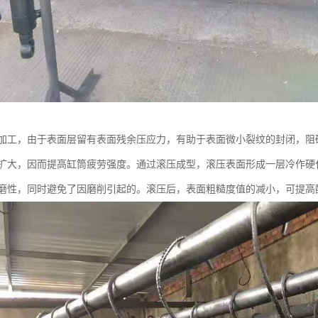
加工，由于表面层留有表面残余压应力，有助于表面微小裂纹的封闭，阻
扩大，因而提高缸筒疲劳强度。通过滚压成型，滚压表面形成一层冷作硬
磨性，同时避免了因磨削引起的。滚压后，表面粗糙度值的减小，可提高