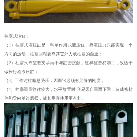
柱塞式油缸：
（1）柱塞式液压缸是一种单作用式液压缸，靠液压力只能实现一个
方向的运动，柱塞回程要靠其它外力或柱塞的自重；
（2）柱塞只靠缸套支承而不与缸套接触，这样缸套易加工，故适于
做长行程液压缸；
（3）工作时柱塞总受压，因而它必须有足够的刚度；
（4）柱塞重量往往较大，水平放置时 容易因自重而下垂，造成密封
件和导向单边磨损，故其垂直使用更有利。