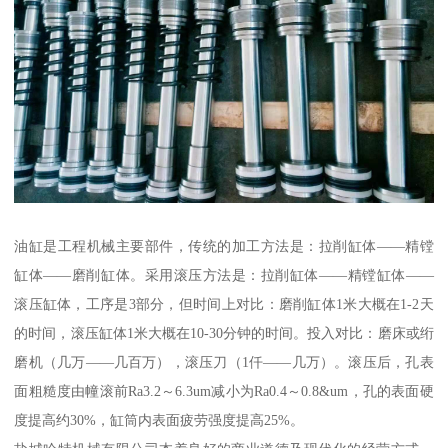
油缸是工程机械主要部件，传统的加工方法是：拉削缸体——精镗
缸体——磨削缸体。采用滚压方法是：拉削缸体——精镗缸体——
滚压缸体，工序是3部分，但时间上对比：磨削缸体1米大概在1-2天
的时间，滚压缸体1米大概在10-30分钟的时间。投入对比：磨床或绗
磨机（几万——几百万），滚压刀（1仟——几万）。滚压后，孔表
面粗糙度由幢滚前Ra3.2～6.3um减小为Ra0.4～0.8&um，孔的表面硬
度提高约30%，缸筒内表面疲劳强度提高25%。