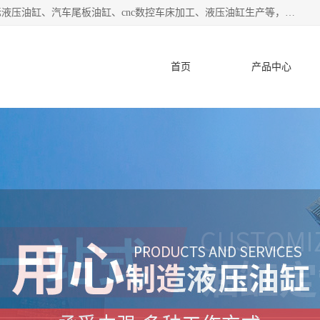
盐城哈特机械有限公司是一家非标油缸厂家，主营业务：非标液压油缸、汽车尾板油缸、cnc数控车床加工、液压油缸生产等，公司已通过了 ISO9000 质、量管理体系认证和 ISO14001、环境管理体系认证,力求成为一家以技术实力著称的多元化机械制造企业。
首页
产品中心