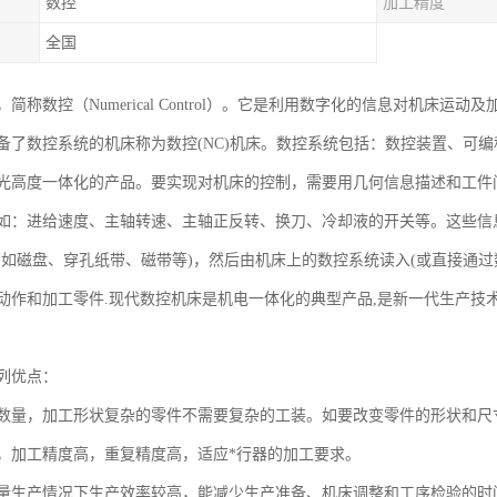
数控
加工精度
全国
简称数控（Numerical Control）。它是利用数字化的信息对机床
备了数控系统的机床称为数控(NC)机床。数控系统包括：数控装置、可
光高度一体化的产品。要实现对机床的控制，需要用几何信息描述和工件
如：进给速度、主轴转速、主轴正反转、换刀、冷却液的开关等。这些信息
(如磁盘、穿孔纸带、磁带等)，然后由机床上的数控系统读入(或直接通
动作和加工零件.现代数控机床是机电一体化的典型产品,是新一代生产技
下列优点：
数量，加工形状复杂的零件不需要复杂的工装。如要改变零件的形状和尺
，加工精度高，重复精度高，适应*行器的加工要求。
量生产情况下生产效率较高，能减少生产准备、机床调整和工序检验的时