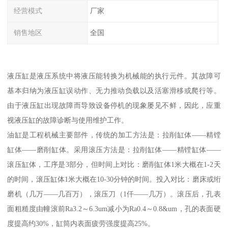
经营模式
厂家
销售地区
全国
液压缸是液压系统中将液压能转换为机械能的执行元件。其故障可
基本归纳为液压缸误动作、无力推动负载以及活塞滑移或爬行等。
由于液压缸出现故障而导致设备停机的现象屡见不鲜，因此，应重
视液压缸的故障诊断与使用维护工作。
油缸是工程机械主要部件，传统的加工方法是：拉削缸体——精镗
缸体——磨削缸体。采用滚压方法是：拉削缸体——精镗缸体——
滚压缸体，工序是3部分，但时间上对比：磨削缸体1米大概在1-2天
的时间，滚压缸体1米大概在10-30分钟的时间。投入对比：磨床或绗
磨机（几万——几百万），滚压刀（1仟——几万）。滚压后，孔表
面粗糙度由幢滚前Ra3.2～6.3um减小为Ra0.4～0.8&um，孔的表面硬
度提高约30%，缸筒内表面疲劳强度提高25%。