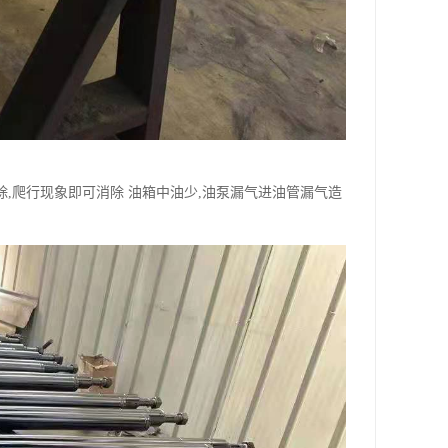
除,爬行现象即可消除 油箱中油少,油泵漏气进油管漏气造