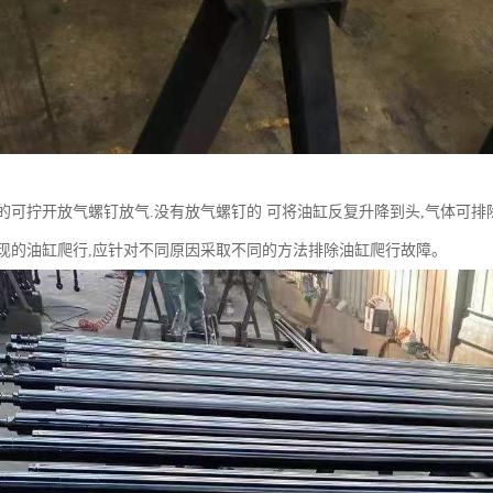
的可拧开放气螺钉放气.没有放气螺钉的 可将油缸反复升降到头,气体可排
现的油缸爬行,应针对不同原因采取不同的方法排除油缸爬行故障。