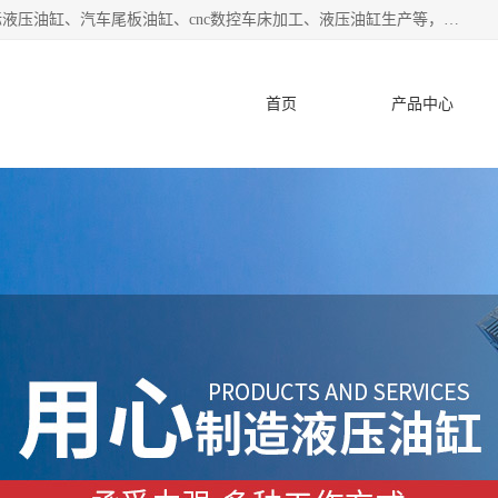
盐城哈特机械有限公司是一家非标油缸厂家，主营业务：非标液压油缸、汽车尾板油缸、cnc数控车床加工、液压油缸生产等，公司已通过了 ISO9000 质、量管理体系认证和 ISO14001、环境管理体系认证,力求成为一家以技术实力著称的多元化机械制造企业。
首页
产品中心