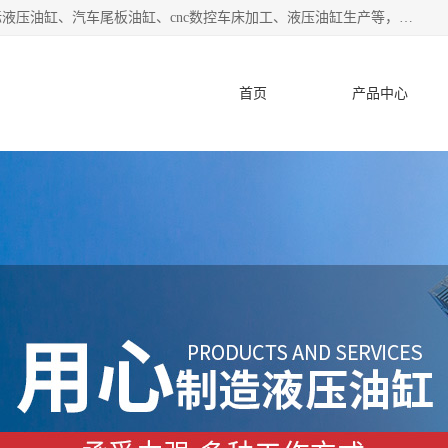
盐城哈特机械有限公司是一家非标油缸厂家，主营业务：非标液压油缸、汽车尾板油缸、cnc数控车床加工、液压油缸生产等，公司已通过了 ISO9000 质、量管理体系认证和 ISO14001、环境管理体系认证,力求成为一家以技术实力著称的多元化机械制造企业。
首页
产品中心