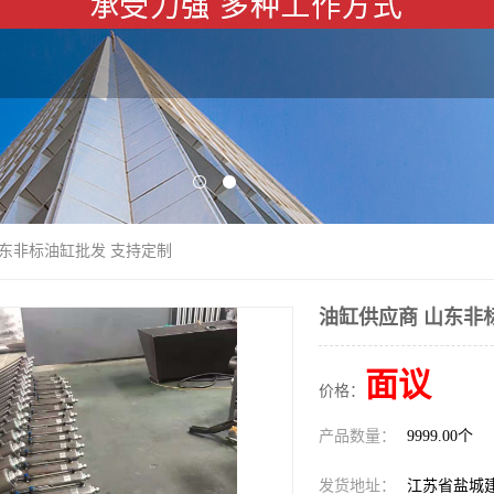
山东非标油缸批发 支持定制
油缸供应商 山东非
面议
价格：
产品数量：
9999.00个
发货地址：
江苏省盐城