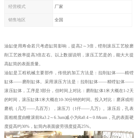
经营模式
厂家
销售地区
全国
油缸使用寿命若只考虑缸筒影响，提高2～3倍，镗削滚压工艺较磨
削工艺效率提高3倍左右。以上数据说明，滚压工艺是的，能大大提
高缸筒的表面质量。
油缸是工程机械主要部件，传统的加工方法是：拉削缸体——精镗
缸体——磨削缸体。采用滚压方法是：拉削缸体——精镗缸体——
滚压缸体，工序是3部分，但时间上对比：磨削缸体1米大概在1-2天
的时间，滚压缸体1米大概在10-30分钟的时间。投入对比：磨床或绗
磨机（几万——几百万），滚压刀（1仟——几万）。滚压后，孔表
面粗糙度由幢滚前Ra3.2～6.3um减小为Ra0.4～0.8&um，孔的表面硬
度提高约30%，缸筒内表面疲劳强度提高25%。