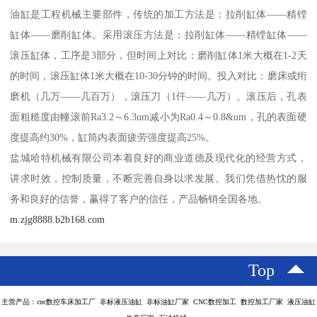
油缸是工程机械主要部件，传统的加工方法是：拉削缸体——精镗
缸体——磨削缸体。采用滚压方法是：拉削缸体——精镗缸体——
滚压缸体，工序是3部分，但时间上对比：磨削缸体1米大概在1-2天
的时间，滚压缸体1米大概在10-30分钟的时间。投入对比：磨床或绗
磨机（几万——几百万），滚压刀（1仟——几万）。滚压后，孔表
面粗糙度由幢滚前Ra3.2～6.3um减小为Ra0.4～0.8&um，孔的表面硬
度提高约30%，缸筒内表面疲劳强度提高25%。
盐城哈特机械有限公司本着良好的商业道德及现代化的经营方式，
讲求时效，控制质量，不断完善自身以求发展。我们凭借热忱的服
务和良好的信誉，赢得了客户的信任，产品畅销全国各地。
m.zjg8888.b2b168.com
Top
主营产品：cnc数控车床加工厂 非标液压油缸 非标油缸厂家 CNC数控加工 数控加工厂家 液压油缸