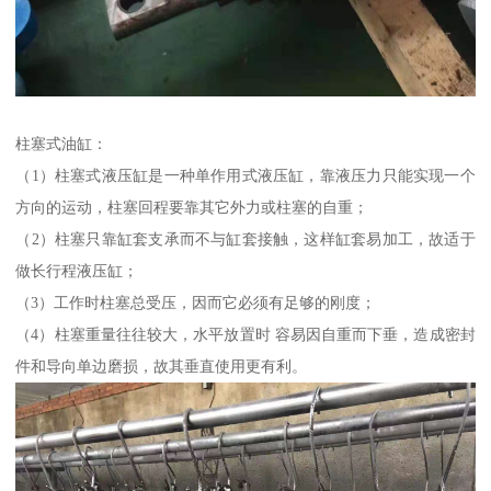
柱塞式油缸：
（1）柱塞式液压缸是一种单作用式液压缸，靠液压力只能实现一个
方向的运动，柱塞回程要靠其它外力或柱塞的自重；
（2）柱塞只靠缸套支承而不与缸套接触，这样缸套易加工，故适于
做长行程液压缸；
（3）工作时柱塞总受压，因而它必须有足够的刚度；
（4）柱塞重量往往较大，水平放置时 容易因自重而下垂，造成密封
件和导向单边磨损，故其垂直使用更有利。