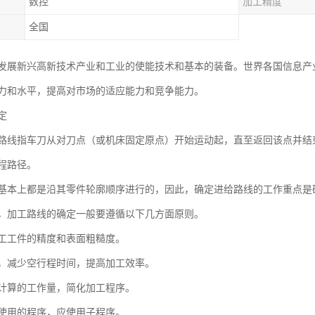
数控
加工精度
全国
发展新兴高新技术产业和工业的使能技术和基本的装备。世界各国信息产
力和水平，提高对市场的适应能力和竞争能力。
定
路线指车刀从对刀点（或机床固定原点）开始运动起，直至返回该点并结
程路径。
基本上都是沿其零件轮廓顺序进行的，因此，确定进给路线的工作重点是
，加工路线的确定一般要遵循以下几方面原则。
工工件的精度和表面粗糙度。
，减少空行程时间，提高加工效率。
计算的工作量，简化加工程序。
使用的程序，应使用子程序。