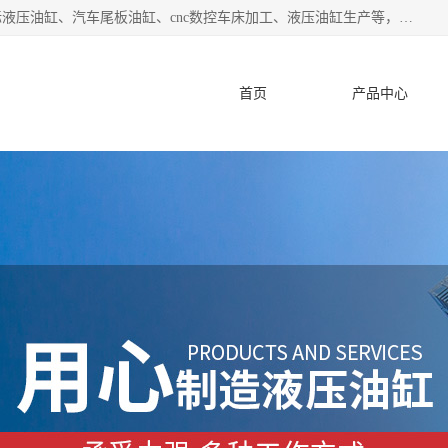
盐城哈特机械有限公司是一家非标油缸厂家，主营业务：非标液压油缸、汽车尾板油缸、cnc数控车床加工、液压油缸生产等，公司已通过了 ISO9000 质、量管理体系认证和 ISO14001、环境管理体系认证,力求成为一家以技术实力著称的多元化机械制造企业。
首页
产品中心