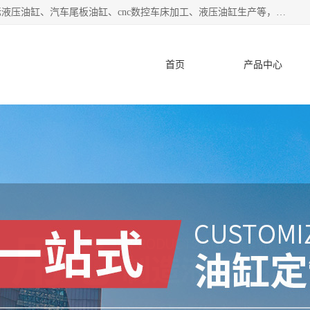
盐城哈特机械有限公司是一家非标油缸厂家，主营业务：非标液压油缸、汽车尾板油缸、cnc数控车床加工、液压油缸生产等，公司已通过了 ISO9000 质、量管理体系认证和 ISO14001、环境管理体系认证,力求成为一家以技术实力著称的多元化机械制造企业。
首页
产品中心