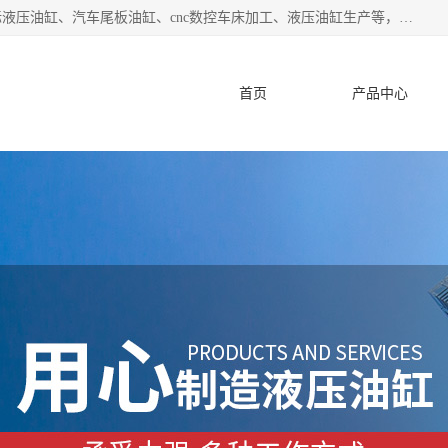
盐城哈特机械有限公司是一家非标油缸厂家，主营业务：非标液压油缸、汽车尾板油缸、cnc数控车床加工、液压油缸生产等，公司已通过了 ISO9000 质、量管理体系认证和 ISO14001、环境管理体系认证,力求成为一家以技术实力著称的多元化机械制造企业。
首页
产品中心