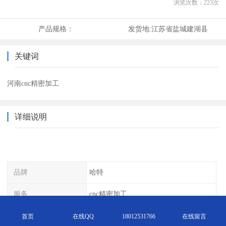
浏览次数：
223
次
产品规格：
发货地:
江苏省盐城建湖县
关键词
河南cnc精密加工
详细说明
品牌
哈特
服务
cnc精密加工
加工精度
精密
首页
在线QQ
18012531766
在线留言