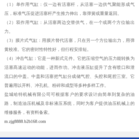
（1）单作用气缸：仅一边有活塞杆，从活塞一边供气聚能形成气
压，标准气压促进活塞杆产生推力伸出，靠弹簧或重量返回。
（2）双作用气缸：从活塞两边交替供气，在一个或两个方位输出
力。
（3）膜片式气缸：用膜片替代活塞，只在另一个方位输出力，用弹
黄校准。它的密封性特性好，但行程安排短。
（4）冲击气缸：它是一种新式元件。它把压缩空气的压力能转换为
活塞髙速运动的动能，进而作功。冲击液压缸提升了含有喷口和泄
流口的中盖。中盖和活塞把气缸分成储气腔、头腔和尾腔三室。它
普遍用以开料、冲孔机、粉碎和成型等多种多样工作。
盐城哈特机械有限公司可根据客户的要求设计由简单到复杂的油
路，制造油压机械及非标液压系统，同时为客户提供油压机械上的
维修服务，有资料备索。
m.zjg8888.b2b168.com