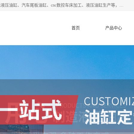
盐城哈特机械有限公司是一家非标油缸厂家，主营业务：非标液压油缸、汽车尾板油缸、cnc数控车床加工、液压油缸生产等，公司已通过了 ISO9000 质、量管理体系认证和 ISO14001、环境管理体系认证,力求成为一家以技术实力著称的多元化机械制造企业。
首页
产品中心