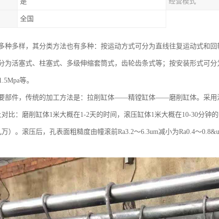
是
经营模式
全国
多种多样，其分类方法也有多种：按运动方式可分为直线往复运动式和回
分为活塞式、柱塞式、多级伸缩套筒式，齿轮齿条式等；按安装形式可分
1.5Mpa等。
要部件，传统的加工方法是：拉削缸体——精镗缸体——磨削缸体。采用
对比：磨削缸体1米大概在1-2天的时间，滚压缸体1米大概在10-30
万）。滚压后，孔表面粗糙度由幢滚前Ra3.2～6.3um减小为Ra0.4～0