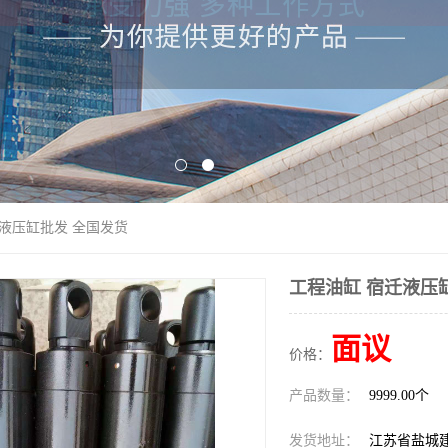
迁液压缸批发 全国发货
工程油缸 宿迁液压
面议
价格：
产品数量：
9999.00个
发货地址：
江苏省盐城