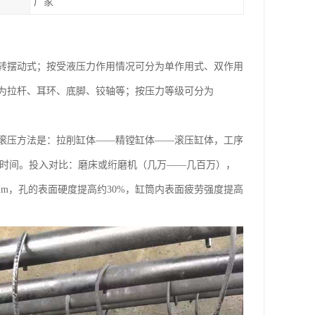
厂家
转摆动式；按受液压力作用情况可分为单作用式、双作用
为拉杆、耳环、底脚、铰轴等；按压力等级可分为
滚压方法是：拉削缸体——精镗缸体——滚压缸体，工序
分钟的时间。投入对比：磨床或绗磨机（几万——几百万），
.8&um，孔的表面硬度提高约30%，缸筒内表面疲劳强度提高