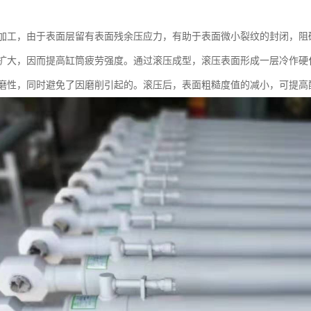
加工，由于表面层留有表面残余压应力，有助于表面微小裂纹的封闭，阻
扩大，因而提高缸筒疲劳强度。通过滚压成型，滚压表面形成一层冷作硬
磨性，同时避免了因磨削引起的。滚压后，表面粗糙度值的减小，可提高