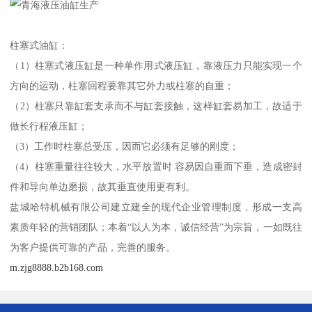
柱塞式油缸：
（1）柱塞式液压缸是一种单作用式液压缸，靠液压力只能实现一个
方向的运动，柱塞回程要靠其它外力或柱塞的自重；
（2）柱塞只靠缸套支承而不与缸套接触，这样缸套易加工，故适于
做长行程液压缸；
（3）工作时柱塞总受压，因而它必须有足够的刚度；
（4）柱塞重量往往较大，水平放置时 容易因自重而下垂，造成密封
件和导向单边磨损，故其垂直使用更有利。
盐城哈特机械有限公司建立建全的现代企业管理制度，形成一支高
素质年轻的营销团队；本着“以人为本，诚信经营”为宗旨，一如既往
为客户提供可靠的产品，完善的服务。
m.zjg8888.b2b168.com