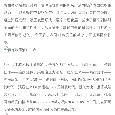
表面微小裂纹的封闭，阻碍侵蚀作用的扩展。从而提高表面抗腐蚀
能力，并能延缓疲劳裂纹的产生或扩大，因而提高缸筒疲劳强度。
通过滚压成型，滚压表面形成一层冷作硬化层，减少了磨削副接触
表面的弹性和塑性变形，从而提高了缸筒内壁的耐磨性，同时避免
了因磨削引起的。滚压后，表面粗糙度值的减小，可提高配合性
质。
油缸是工程机械主要部件，传统的加工方法是：拉削缸体——精镗
缸体——磨削缸体。采用滚压方法是：拉削缸体——精镗缸体——
滚压缸体，工序是3部分，但时间上对比：磨削缸体1米大概在1-2天
的时间，滚压缸体1米大概在10-30分钟的时间。投入对比：磨床或绗
磨机（几万——几百万），滚压刀（1仟——几万）。滚压后，孔表
面粗糙度由幢滚前Ra3.2～6.3um减小为Ra0.4～0.8&um，孔的表面硬
度提高约30%，缸筒内表面疲劳强度提高25%。