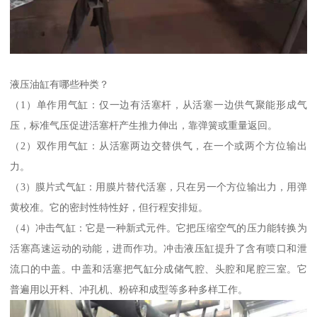
液压油缸有哪些种类？
（1）单作用气缸：仅一边有活塞杆，从活塞一边供气聚能形成气
压，标准气压促进活塞杆产生推力伸出，靠弹簧或重量返回。
（2）双作用气缸：从活塞两边交替供气，在一个或两个方位输出
力。
（3）膜片式气缸：用膜片替代活塞，只在另一个方位输出力，用弹
黄校准。它的密封性特性好，但行程安排短。
（4）冲击气缸：它是一种新式元件。它把压缩空气的压力能转换为
活塞髙速运动的动能，进而作功。冲击液压缸提升了含有喷口和泄
流口的中盖。中盖和活塞把气缸分成储气腔、头腔和尾腔三室。它
普遍用以开料、冲孔机、粉碎和成型等多种多样工作。