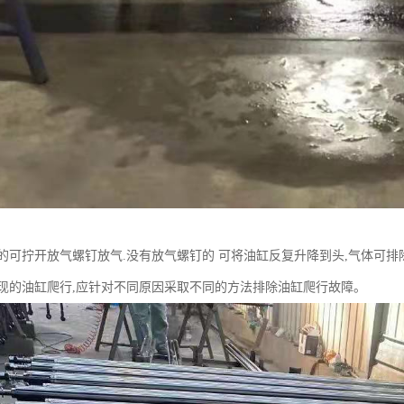
的可拧开放气螺钉放气.没有放气螺钉的 可将油缸反复升降到头,气体可排
现的油缸爬行,应针对不同原因采取不同的方法排除油缸爬行故障。