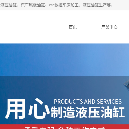
盐城哈特机械有限公司是一家非标油缸厂家，主营业务：非标液压油缸、汽车尾板油缸、cnc数控车床加工、液压油缸生产等，公司已通过了 ISO9000 质、量管理体系认证和 ISO14001、环境管理体系认证,力求成为一家以技术实力著称的多元化机械制造企业。
首页
产品中心