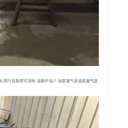
除,爬行现象即可消除 油箱中油少,油泵漏气进油管漏气造