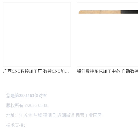
广西CNC数控加工厂 数控CNC加工厂家 加工厂家
您是第
2831163
位访客
版权所有 ©2026-08-08
苏ICP备2025192802号-1
盐城哈特机械有限公
地址：江苏省 盐城 建湖县 近湖街道 民营工业园区
技术支持：
八方资源网
免责声明
管理员入口
网站地图