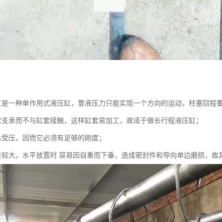
缸是一种单作用式液压缸，靠液压力只能实现一个方向的运动，柱塞回程
套支承而不与缸套接触，这样缸套易加工，故适于做长行程液压缸；
总受压，因而它必须有足够的刚度；
往较大，水平放置时 容易因自重而下垂，造成密封件和导向单边磨损，故