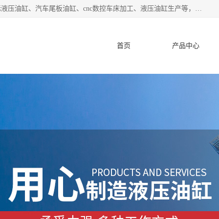
盐城哈特机械有限公司是一家非标油缸厂家，主营业务：非标液压油缸、汽车尾板油缸、cnc数控车床加工、液压油缸生产等，公司已通过了 ISO9000 质、量管理体系认证和 ISO14001、环境管理体系认证,力求成为一家以技术实力著称的多元化机械制造企业。
首页
产品中心