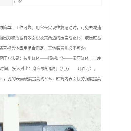
厂家
构简单、工作可靠。用它来实现往复运动时，可免去减速
输出力和活塞有效面积及其两边的压差成正比；液压缸基
装置视具体应用场合而定，其他装置则必不可少。
滚压方法是：拉削缸体——精镗缸体——滚压缸体，工序
分钟的时间。投入对比：磨床或绗磨机（几万——几百万），
.8&um，孔的表面硬度提高约30%，缸筒内表面疲劳强度提高