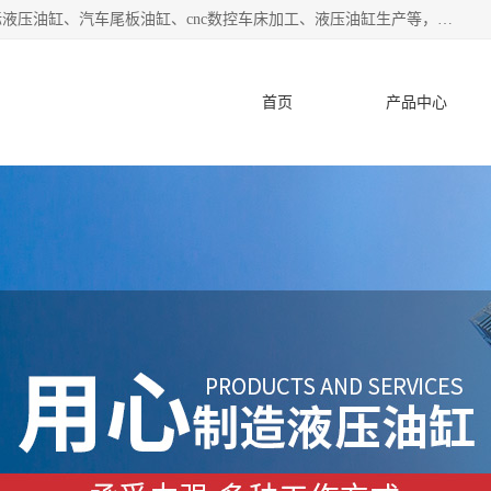
盐城哈特机械有限公司是一家非标油缸厂家，主营业务：非标液压油缸、汽车尾板油缸、cnc数控车床加工、液压油缸生产等，公司已通过了 ISO9000 质、量管理体系认证和 ISO14001、环境管理体系认证,力求成为一家以技术实力著称的多元化机械制造企业。
首页
产品中心