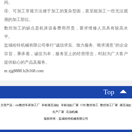
间。
④、可加工常规方法难于加工的复杂型面，甚至能加工一些无法观
测的加工部位。
数控加工的缺点是机床设备费用昂贵，要求维修人员具有较高水
平。
盐城哈特机械有限公司奉行“诚信求实、致力服务、唯求满意”的企业
宗旨，秉承着，诚信为本，服务至上的经营理念，时刻为广大客户
提供贴心的产品及服务。
m.zjg8888.b2b168.com
Top
主营产品：cnc数控车床加工厂 非标液压油缸 非标油缸厂家 CNC数控加工 数控加工厂家 液压油缸
生产厂家 石油机械
版权所有：盐城哈特机械有限公司