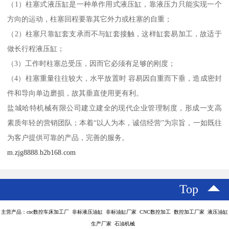
（1）柱塞式液压缸是一种单作用式液压缸，靠液压力只能实现一个
方向的运动，柱塞回程要靠其它外力或柱塞的自重；
（2）柱塞只靠缸套支承而不与缸套接触，这样缸套易加工，故适于
做长行程液压缸；
（3）工作时柱塞总受压，因而它必须有足够的刚度；
（4）柱塞重量往往较大，水平放置时 容易因自重而下垂，造成密封
件和导向单边磨损，故其垂直使用更有利。
盐城哈特机械有限公司建立建全的现代企业管理制度，形成一支高
素质年轻的营销团队；本着“以人为本，诚信经营”为宗旨，一如既往
为客户提供可靠的产品，完善的服务。
m.zjg8888.b2b168.com
Top
主营产品：cnc数控车床加工厂 非标液压油缸 非标油缸厂家 CNC数控加工 数控加工厂家 液压油缸
生产厂家 石油机械