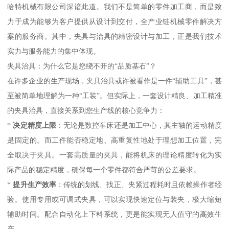
哈特机械有限公司深谙此道。我们不是简单的零件加工商，而是致
力于成为能够为客户提供从设计到交付，全产业链机械零件解决方
案的服务商。其中，夹具与治具的精密设计与加工，正是我们技术
实力与服务能力的集中体现。
夹具治具：为什么它是您绕不开的“品质基石”？
在许多企业的生产现场，夹具治具或许被看作是一件“辅助工具”，甚
至被简单地理解为一种“工装”。但实际上，一套设计精良、加工精准
的夹具治具，直接关系到您生产线的核心竞争力：
*
决定精度上限
：无论是数控车床还是加工中心，其主轴的运动精度
是固定的。而工件能否稳定地、高重复性地处于理想加工位置，完
全取决于夹具。一套高质量的夹具，能将机床的理论精度转化为实
际产品的稳定精度，确保每一个零件都符合严苛的公差要求。
*
提升生产效率
：传统的划线、找正、夹紧过程耗时且依赖操作者经
验。使用专用或可调式夹具，可以实现快速定位与装夹，极大缩短
辅助时间。配合自动化上下料系统，更是能实现无人值守的高效生