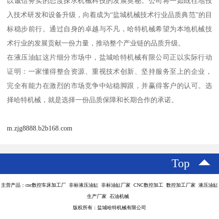
以诚信务实的态度探求机械科技的发展奥秘。公司将一如既往地投
入技术研发和设备升级，向着成为“盐城机械技术行业品质典范”的目
标稳步前行。通过自身的卓越与不凡，哈特机械希望为本地机械技
术行业的发展贡献一份力量，推动整个产业链的品质升级。
在液压油缸这片细分市场中，盐城哈特机械有限公司正以实际行动
证明：一家懂得整合资源、重视技术创新、坚持服务至上的企业，
完全有能力在激烈的市场竞争中站稳脚跟，并赢得客户的认可。选
择哈特机械，就是选择一份品质保障和长期合作的承诺。
m.zjg8888.b2b168.com
Top
主营产品：cnc数控车床加工厂 非标液压油缸 非标油缸厂家 CNC数控加工 数控加工厂家 液压油缸
生产厂家 石油机械
版权所有：盐城哈特机械有限公司