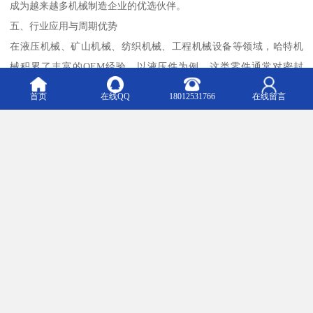
成为越来越多机械制造企业的优选伙伴。
五、行业应用与周期优势
在液压机械、矿山机械、纺织机械、工程机械设备等领域，哈特机
械积累了丰富的OEM经验。以液压件为例，这类零件通常对密封
面、内孔精度有严格要求，加工周期较长。但我们通过优化刀具路
首页
在线QQ
18012531766
在线留言
径和切削参数，在保证精度的同时，有效压缩了加工时间。
对于矿山机械零件，往往涉及大型结构件和耐磨材料，加工难度
大，周期风险高。哈特机械的技术团队凭借对材料特性的深刻理
解，合理选择加工工艺，确保了大批量订单的稳定交付。在纺织机
械领域，我们更是凭借高性价比的服务品质，赢得了客户的广泛好
评。
六、共筑信任，共赢未来