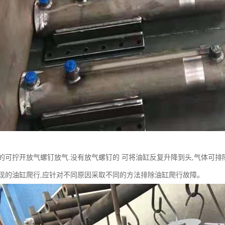
的可拧开放气螺钉放气.没有放气螺钉的 可将油缸反复升降到头,气体可排
现的油缸爬行,应针对不同原因采取不同的方法排除油缸爬行故障。