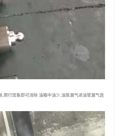
除,爬行现象即可消除 油箱中油少,油泵漏气进油管漏气造