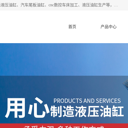
盐城哈特机械有限公司是一家非标油缸厂家，主营业务：非标液压油缸、汽车尾板油缸、cnc数控车床加工、液压油缸生产等，公司已通过了 ISO9000 质、量管理体系认证和 ISO14001、环境管理体系认证,力求成为一家以技术实力著称的多元化机械制造企业。
首页
产品中心