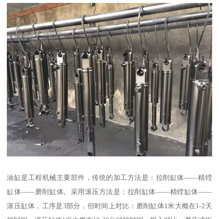
油缸是工程机械主要部件，传统的加工方法是：拉削缸体——精镗
缸体——磨削缸体。采用滚压方法是：拉削缸体——精镗缸体——
滚压缸体，工序是3部分，但时间上对比：磨削缸体1米大概在1-2天