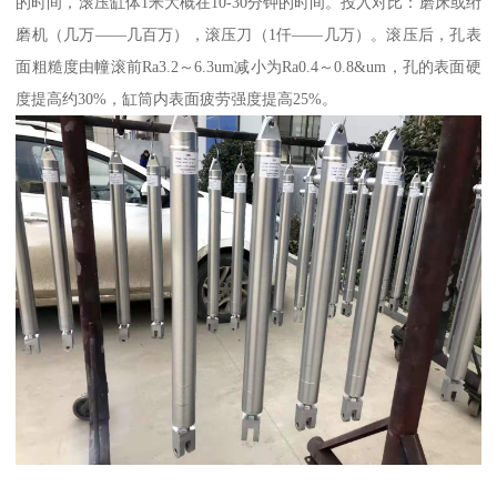
的时间，滚压缸体1米大概在10-30分钟的时间。投入对比：磨床或绗
磨机（几万——几百万），滚压刀（1仟——几万）。滚压后，孔表
面粗糙度由幢滚前Ra3.2～6.3um减小为Ra0.4～0.8&um，孔的表面硬
度提高约30%，缸筒内表面疲劳强度提高25%。