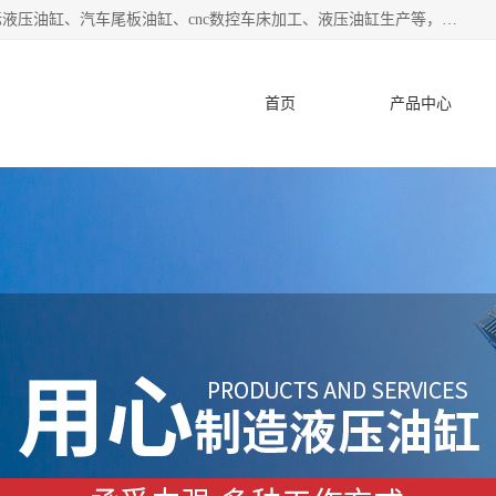
盐城哈特机械有限公司是一家非标油缸厂家，主营业务：非标液压油缸、汽车尾板油缸、cnc数控车床加工、液压油缸生产等，公司已通过了 ISO9000 质、量管理体系认证和 ISO14001、环境管理体系认证,力求成为一家以技术实力著称的多元化机械制造企业。
首页
产品中心