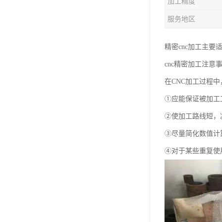
加工精度
服务地区
精密cnc加工主
cnc精密加工注意
在CNC加工过程
①应能保证被加工
②使加工路线短，
③尽量简化数值计
④对于某些重复使